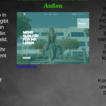
Außen
W
 in
A
gibt
PG
lin
Zm
lin
B
eld.
meh
Ihr
o
ent
k
beautyMLine
l
f
Kom
un
S