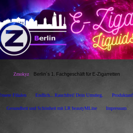
Zmokyz
Berlin´s 1.
Fachgeschäft für E-Zigarretten
nsere Filialen
Endlich... Rauchfrei! Dein Umstieg.
Produktanf
Gesundheit und Schönheit mit LR beautyMLine
Impressum