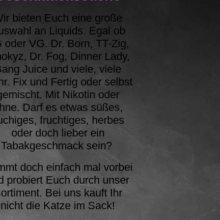
ir bieten Euch eine große
uswahl an Liquids. Egal ob
 oder VG. Dr. Born, TT-Zig,
okyz, Dr. Fog, Dinner Lady,
ang Juice und viele, viele
r. Fix und Fertig oder selbst
gemischt. Mit Nikotin oder
hne. Darf es etwas süßes,
uchiges, fruchtiges, herbes
oder doch lieber ein
Tabakgeschmack sein?
mt doch einfach mal vorbei
d probiert Euch durch unser
ortiment. Bei uns kauft Ihr
nicht die Katze im Sack!