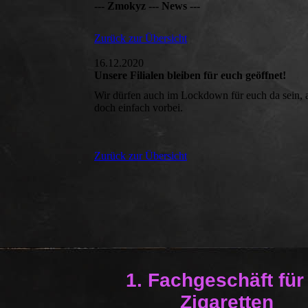
--- Zmokyz --- News ---
Zurück zur Übersicht
16.12.2020
Unsere Filialen bleiben für euch geöffnet!
Wir dürfen auch im Lockdown für euch da sein, a
doch einfach vorbei.
Zurück zur Übersicht
1. Fachgeschäft für
Zigaretten