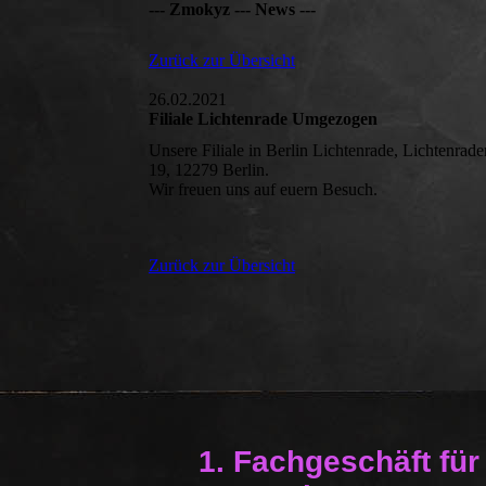
--- Zmokyz --- News ---
Zurück zur Übersicht
26.02.2021
Filiale Lichtenrade Umgezogen
Unsere Filiale in Berlin Lichtenrade, Lichtenrade
19, 12279 Berlin.
Wir freuen uns auf euern Besuch.
Zurück zur Übersicht
1. Fachgeschäft für