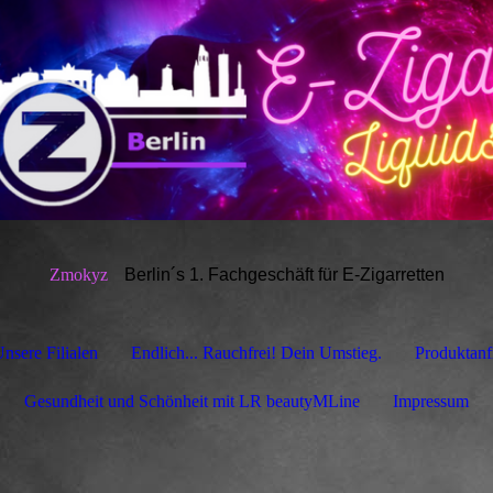
Zmokyz
Berlin´s 1.
Fachgeschäft für E-Zigarretten
nsere Filialen
Endlich... Rauchfrei! Dein Umstieg.
Produktanf
Gesundheit und Schönheit mit LR beautyMLine
Impressum