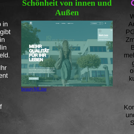
Schönheit von innen und
Außen
W
 in
A
gibt
PG
lin
Zm
lin
B
eld.
meh
Ihr
o
ent
k
beautyMLine
l
f
Kom
un
S