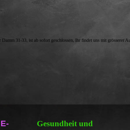
r Damm 31-33, ist ab sofort geschlossen, Ihr findet uns mit grösserer Au
 E-
Gesundheit und