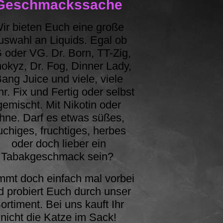
Geschmackssache
ir bieten Euch eine große
uswahl an Liquids. Egal ob
 oder VG. Dr. Born, TT-Zig,
okyz, Dr. Fog, Dinner Lady,
ang Juice und viele, viele
r. Fix und Fertig oder selbst
gemischt. Mit Nikotin oder
hne. Darf es etwas süßes,
uchiges, fruchtiges, herbes
oder doch lieber ein
Tabakgeschmack sein?
mt doch einfach mal vorbei
d probiert Euch durch unser
ortiment. Bei uns kauft Ihr
nicht die Katze im Sack!